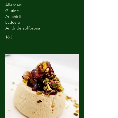
Allergeni:
Glutine
Arachidi
Lattosio
16 €