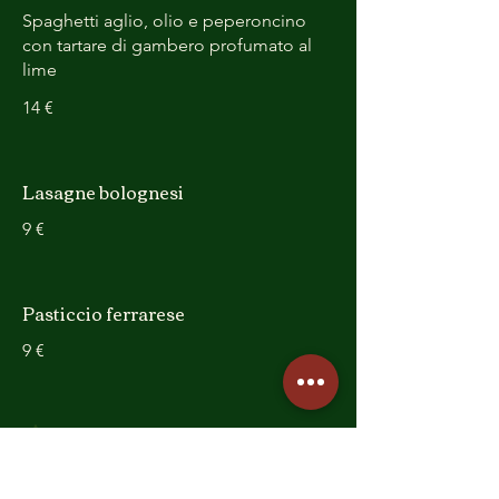
Spaghetti aglio, olio e peperoncino
con tartare di gambero profumato al
lime
14 €
Lasagne bolognesi
9 €
Pasticcio ferrarese
9 €
Caramelle ripiene
Pasta ripiena con radicchio e scamorza,
condita con ragu' bianco di agnello e