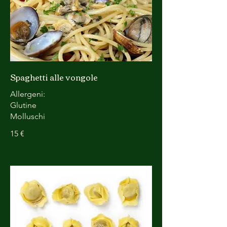
Spaghetti alle vongole
Allergeni:
Glutine
Molluschi
15 €