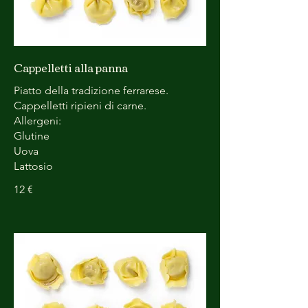
Cappelletti alla panna
Piatto della tradizione ferrarese.
Cappelletti ripieni di carne.
Allergeni:
Glutine
Uova
Lattosio
12 €