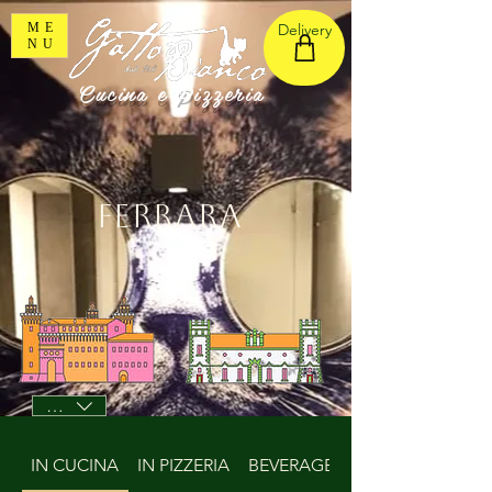
ME
Delivery
NU
Cucina e Pizzeria
Ferrara
EUR (€)
IN CUCINA
IN PIZZERIA
BEVERAGE