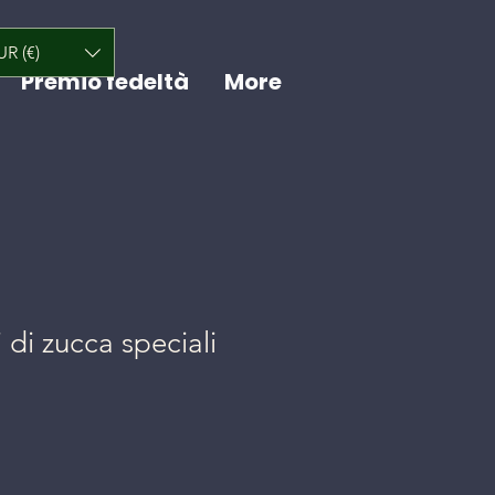
UR (€)
Premio fedeltà
More
 di zucca speciali