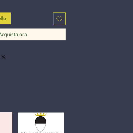
llo
Acquista ora