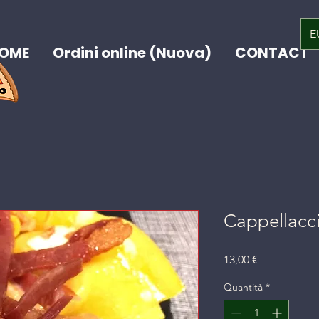
E
OME
Ordini online (Nuova)
CONTACT
Cappellacci
Prezzo
13,00 €
Quantità
*