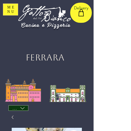
ME
Delivery
NU
Cucina e Pizzeria
Ferrara
EUR (€)