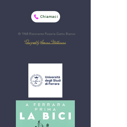
Chiamaci
© 1968 Ristorante Pizzeria Gatto Bianco
Designed by Amina Methnani