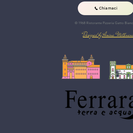
Chiamaci
© 1968 Ristorante Pizzeria Gatto Bian
Designed by Amina Methnan