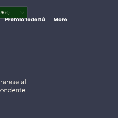
UR (€)
Premio fedeltà
More
rarese al
fondente