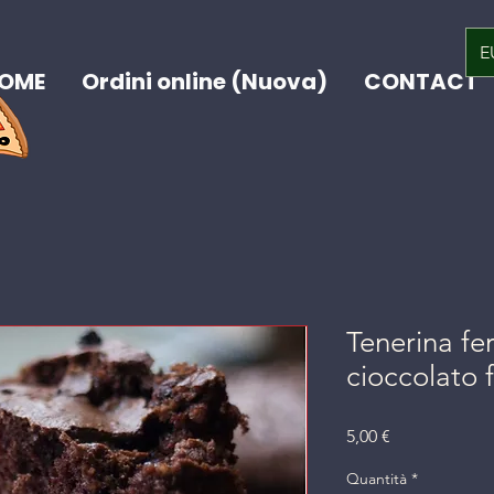
E
OME
Ordini online (Nuova)
CONTACT
Tenerina fer
cioccolato 
Prezzo
5,00 €
Quantità
*